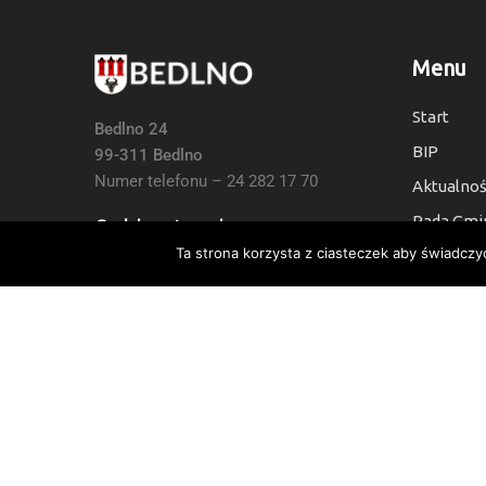
Menu
Start
Bedlno 24
BIP
99-311 Bedlno
Numer telefonu – 24 282 17 70
Aktualnoś
Rada Gmi
Godziny otwarcia:
Ta strona korzysta z ciasteczek aby świadczy
Kontakt
7:30 do 15:30, Sb i Nie: Nieczynne
Deklaracj
Numer Konta Bankowego:
24 9021 0008 0010 6454 2000 0003