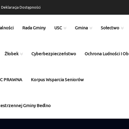
Deklaracja Dostępności
alności
Rada Gminy
USC
Gmina
Sołectwo
Żłobek
Cyberbezpieczeństwo
Ochrona Ludności I Ob
OC PRAWNA
Korpus Wsparcia Seniorów
zestrzennej Gminy Bedlno