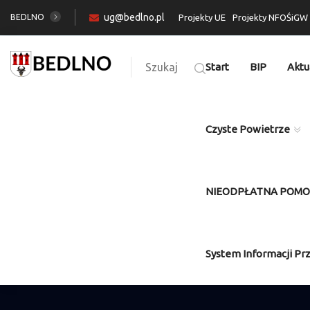
ug@bedlno.pl
BEDLNO
Projekty UE
Projekty NFOŚiGW
Szukaj
Start
BIP
Aktu
Czyste Powietrze
NIEODPŁATNA POM
System Informacji Pr