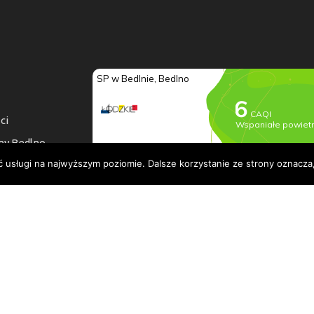
ci
ny Bedlno
ć usługi na najwyższym poziomie. Dalsze korzystanie ze strony oznacza,
a dostępności