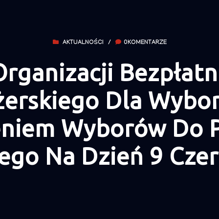
AKTUALNOŚCI
/
0KOMENTARZE
Organizacji Bezpła
żerskiego Dla Wybo
eniem Wyborów Do 
ego Na Dzień 9 Cze