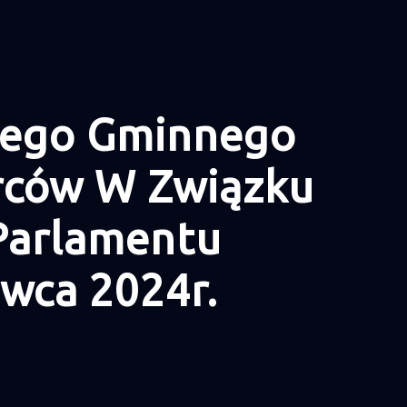
tnego Gminnego
rców W Związku
Parlamentu
rwca 2024r.