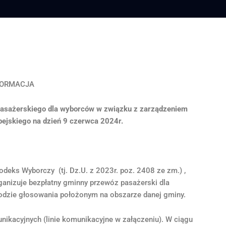
FORMACJA
pasażerskiego dla wyborców w związku z zarządzeniem
ejskiego na dzień 9 czerwca 2024r.
Kodeks Wyborczy (tj. Dz.U. z 2023r. poz. 2408 ze zm.) ,
ganizuje bezpłatny gminny przewóz pasażerski dla
odzie głosowania położonym na obszarze danej gminy.
ikacyjnych (linie komunikacyjne w załączeniu). W ciągu