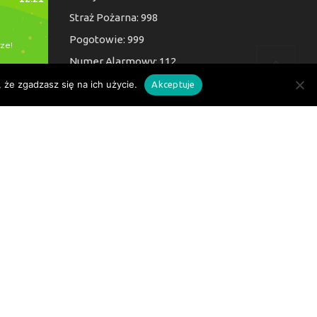
Straż Pożarna: 998
Pogotowie: 999
Numer Alarmowy: 112
 że zgadzasz się na ich użycie.
Akceptuje