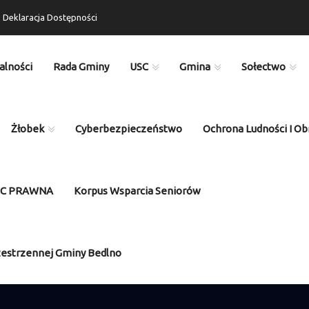
Deklaracja Dostępności
alności
Rada Gminy
USC
Gmina
Sołectwo
Żłobek
Cyberbezpieczeństwo
Ochrona Ludności I Ob
OC PRAWNA
Korpus Wsparcia Seniorów
zestrzennej Gminy Bedlno