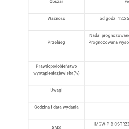
Obszar
w
Ważność
od godz. 12:25
Nadal prognozowane
Przebieg
Prognozowana wysok
Prawdopodobieństwo
wystąpieniazjawiska(%)
Uwagi
Godzina i data wydania
IMGW-PIB OSTRZEG
SMS