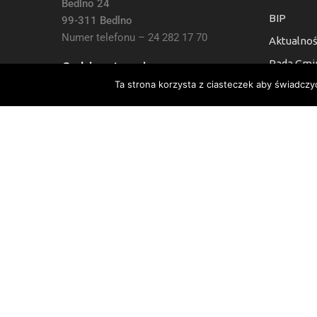
Bedlno 24
BIP
99-311 Bedlno
Numer telefonu – 24 282 17 70
Aktualnoś
Rada Gmi
Godziny otwarcia:
Ta strona korzysta z ciasteczek aby świadczy
Kontakt
7:30 do 15:30, Sb i Nie: Nieczynne
Deklaracj
Numer Konta Bankowego:
24 9021 0008 0010 6454 2000 0003