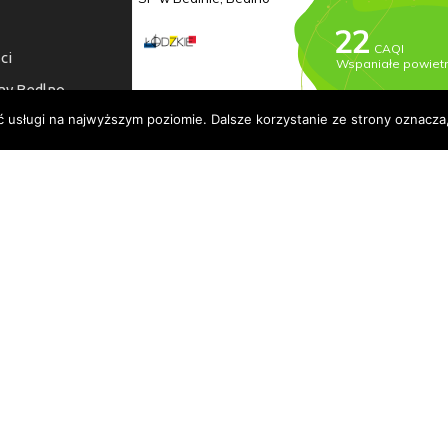
ci
ny Bedlno
ć usługi na najwyższym poziomie. Dalsze korzystanie ze strony oznacza,
a dostępności