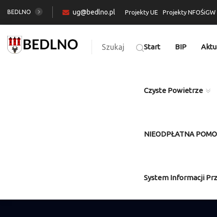
ug@bedlno.pl
BEDLNO
Projekty UE
Projekty NFOŚiGW
Szukaj
Start
BIP
Aktu
Czyste Powietrze
NIEODPŁATNA POM
System Informacji Pr