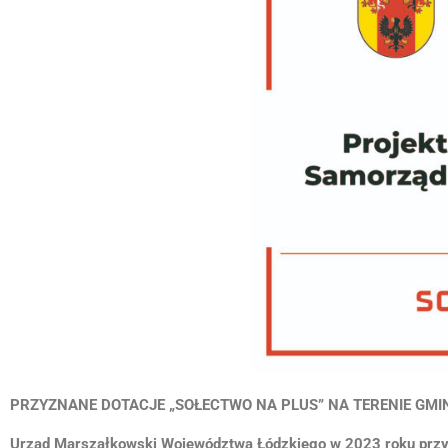
PRZYZNANE DOTACJE „SOŁECTWO NA PLUS” NA TERENIE GMI
Urząd Marszałkowski Województwa Łódzkiego w 2023 roku przyzn