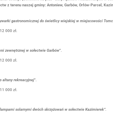
ctw z terenu naszej gminy: Antoniew, Garbów, Orłów-Parcel, Kazim
warki gastronomicznej do świetlicy wiejskiej w miejscowości Tom
12 000 zł.
wni zewnętrznej w sołectwie Garbów
”
.
12 000 zł.
 altany rekreacyjnej
”
.
11 000 zł.
 lampami solarnymi dwóch skrzyżowań w sołectwie Kazimierek”
.