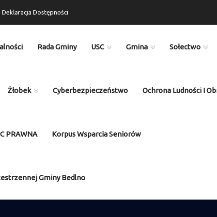
Deklaracja Dostępności
alności
Rada Gminy
USC
Gmina
Sołectwo
Żłobek
Cyberbezpieczeństwo
Ochrona Ludności I Ob
OC PRAWNA
Korpus Wsparcia Seniorów
zestrzennej Gminy Bedlno