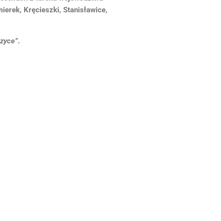
ierek, Kręcieszki, Stanisławice,
czyce”
.