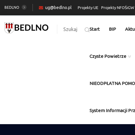
ug@bedlno.pl
BEDLNO
Projekty UE
Projekty NFOŚiGW
Szukaj
Start
BIP
Aktu
Czyste Powietrze
NIEODPŁATNA POM
System Informacji Pr