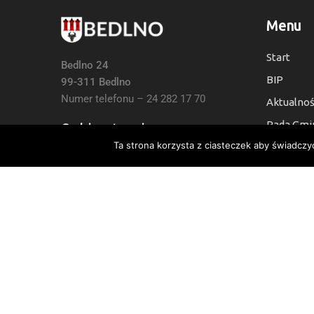
Menu
Start
Bedlno 24
BIP
99-311 Bedlno
Numer telefonu – 24 282 17 70
Aktualnoś
Rada Gmi
Godziny otwarcia:
Ta strona korzysta z ciasteczek aby świadczy
Kontakt
7:30 do 15:30, Sb i Nie: Nieczynne
Deklaracj
Numer Konta Bankowego:
24 9021 0008 0010 6454 2000 0003