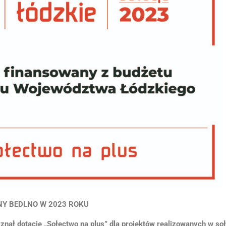
NY BEDLNO W 2023 ROKU
ał dotacje „Sołectwo na plus” dla projektów realizowanych w so