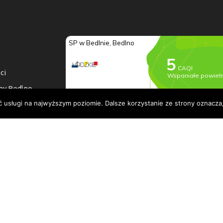
ci
ny Bedlno
ć usługi na najwyższym poziomie. Dalsze korzystanie ze strony oznacza,
a dostępności