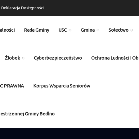
Deklaracja Dostępności
alności
Rada Gminy
USC
Gmina
Sołectwo
Żłobek
Cyberbezpieczeństwo
Ochrona Ludności I Ob
OC PRAWNA
Korpus Wsparcia Seniorów
zestrzennej Gminy Bedlno