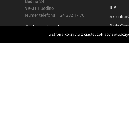
Bedlno 24
BIP
99-311 Bedlno
Numer telefonu – 24 282 17 70
Aktualnoś
Rada Gmi
Godziny otwarcia:
Ta strona korzysta z ciasteczek aby świadczy
Kontakt
7:30 do 15:30, Sb i Nie: Nieczynne
Deklaracj
Numer Konta Bankowego:
24 9021 0008 0010 6454 2000 0003