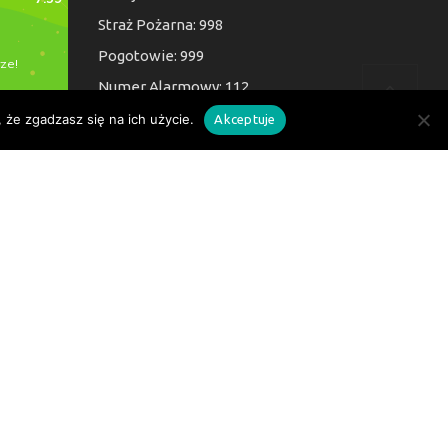
Straż Pożarna: 998
Pogotowie: 999
Numer Alarmowy: 112
 że zgadzasz się na ich użycie.
Akceptuje