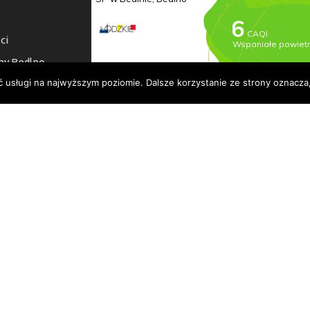
ci
ny Bedlno
ć usługi na najwyższym poziomie. Dalsze korzystanie ze strony oznacza,
a dostępności