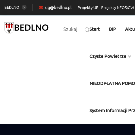
ug@bedlno.pl
BEDLNO
Projekty UE
Projekty NFOŚiGW
Szukaj
Start
BIP
Aktu
Czyste Powietrze
NIEODPŁATNA POM
System Informacji Pr