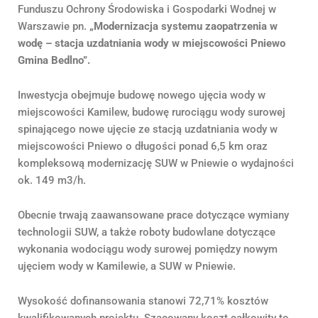
Funduszu Ochrony Środowiska i Gospodarki Wodnej w
Warszawie pn.
„
Modernizacja systemu zaopatrzenia w
wodę – stacja uzdatniania wody w miejscowości Pniewo
Gmina Bedlno
”.
Inwestycja obejmuje budowę nowego ujęcia wody w
miejscowości Kamilew, budowę rurociągu wody surowej
spinającego nowe ujęcie ze stacją uzdatniania wody w
miejscowości Pniewo o długości ponad 6,5 km oraz
kompleksową modernizację SUW w Pniewie o wydajności
ok. 149 m3/h.
Obecnie trwają zaawansowane prace dotyczące wymiany
technologii SUW, a także roboty budowlane dotyczące
wykonania wodociągu wody surowej pomiędzy nowym
ujęciem wody w Kamilewie, a SUW w Pniewie.
Wysokość dofinansowania stanowi 72,71% kosztów
kwalifikowanych projektu. Szacowany koszt całkowity to