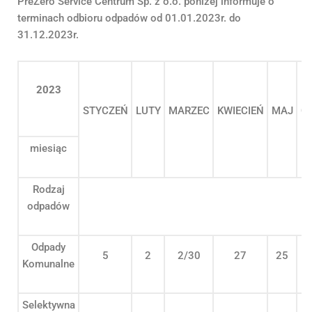
PreZero Service Centrum Sp. z o.o. poniżej informuje o
terminach odbioru odpadów od 01.01.2023r. do
31.12.2023r.
2023
STYCZEŃ
LUTY
MARZEC
KWIECIEŃ
MAJ
C
miesiąc
Rodzaj
odpadów
Odpady
5
2
2/30
27
25
Komunalne
Selektywna