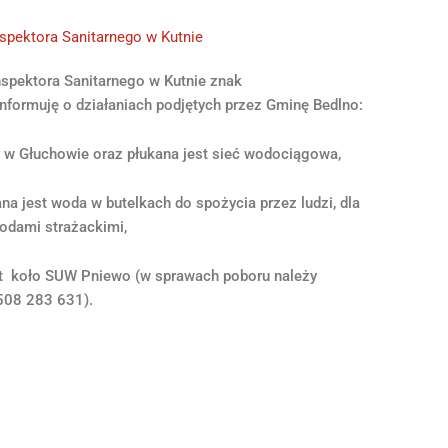
pektora Sanitarnego w Kutnie
pektora Sanitarnego w Kutnie znak
formuję o działaniach podjętych przez Gminę Bedlno:
 w Głuchowie oraz płukana jest sieć wodociągowa,
 jest woda w butelkach do spożycia przez ludzi, dla
odami strażackimi,
t koło SUW Pniewo (w sprawach poboru należy
508 283 631).