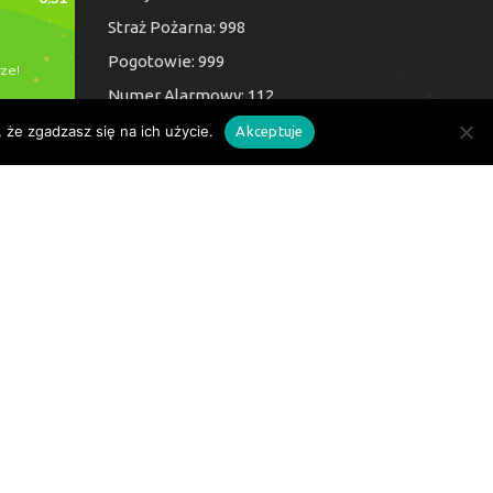
Straż Pożarna: 998
Pogotowie: 999
Numer Alarmowy: 112
 że zgadzasz się na ich użycie.
Akceptuje