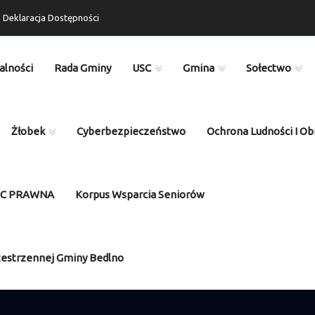
Deklaracja Dostępności
alności
Rada Gminy
USC
Gmina
Sołectwo
Żłobek
Cyberbezpieczeństwo
Ochrona Ludności I Ob
OC PRAWNA
Korpus Wsparcia Seniorów
zestrzennej Gminy Bedlno