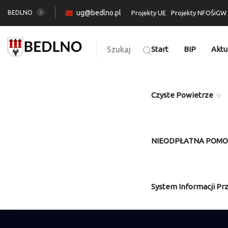
ug@bedlno.pl
BEDLNO
Projekty UE
Projekty NFOŚiGW
Szukaj
Start
BIP
Aktu
Czyste Powietrze
NIEODPŁATNA POM
System Informacji Pr