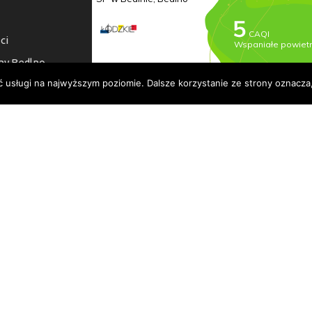
ci
ny Bedlno
ć usługi na najwyższym poziomie. Dalsze korzystanie ze strony oznacza,
a dostępności