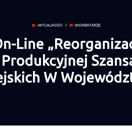
AKTUALNOŚCI
/
0KOMENTARZE
n-Line „Reorganizac
 Produkcyjnej Szan
jskich W Wojewódz