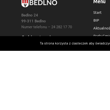
Menu
Start
Bedlno 24
BIP
99-311 Bedlno
Numer telefonu – 24 282 17 70
Aktualnoś
Rada Gmi
Godziny otwarcia:
Ta strona korzysta z ciasteczek aby świadczy
Kontakt
7:30 do 15:30, Sb i Nie: Nieczynne
Deklaracj
Numer Konta Bankowego:
24 9021 0008 0010 6454 2000 0003