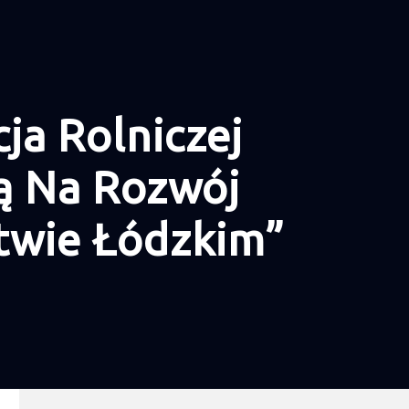
ja Rolniczej
są Na Rozwój
twie Łódzkim”