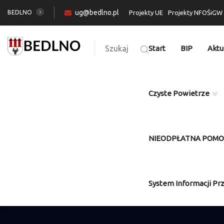
ug@bedlno.pl
BEDLNO
Projekty UE
Projekty NFOŚiGW
Szukaj
Start
BIP
Aktu
Czyste Powietrze
NIEODPŁATNA POM
System Informacji Pr