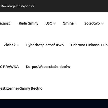
Deklaracja Dostępności
alności
Rada Gminy
USC
Gmina
Sołectwo
Żłobek
Cyberbezpieczeństwo
Ochrona Ludności I Ob
OC PRAWNA
Korpus Wsparcia Seniorów
zestrzennej Gminy Bedlno