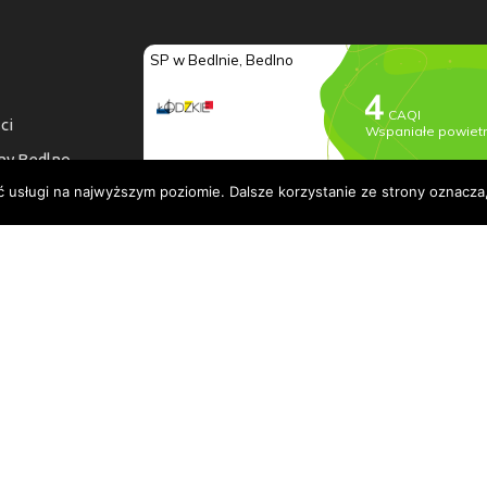
ci
ny Bedlno
ć usługi na najwyższym poziomie. Dalsze korzystanie ze strony oznacza,
a dostępności