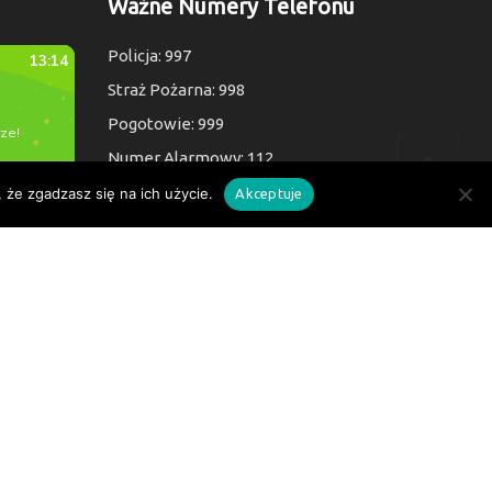
Ważne Numery Telefonu
Policja: 997
Straż Pożarna: 998
Pogotowie: 999
Numer Alarmowy: 112
 że zgadzasz się na ich użycie.
Akceptuje