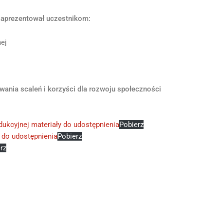
zaprezentował uczestnikom:
nej
wania scaleń i korzyści dla rozwoju społeczności
odukcyjnej materiały do udostępnienia
Pobierz
 do udostępnienia
Pobierz
rz