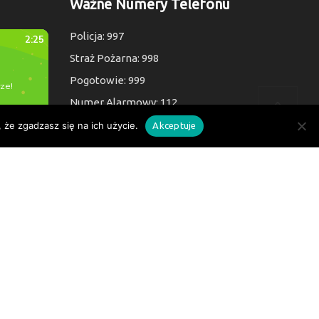
Ważne Numery Telefonu
Policja: 997
Straż Pożarna: 998
Pogotowie: 999
Numer Alarmowy: 112
 że zgadzasz się na ich użycie.
Akceptuje