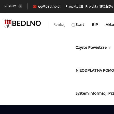
ug@bedlno.pl
BEDLNO
Projekty UE
Projekty NFOŚiGW
Szukaj
Start
BIP
Aktu
Czyste Powietrze
NIEODPŁATNA POM
System Informacji Pr