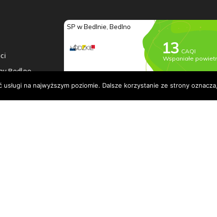
ci
ny Bedlno
ć usługi na najwyższym poziomie. Dalsze korzystanie ze strony oznacza,
a dostępności