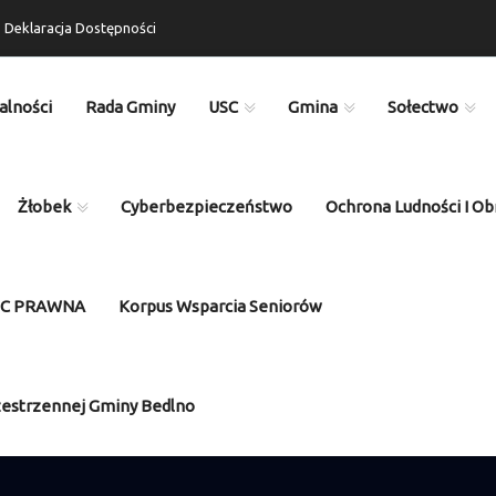
Deklaracja Dostępności
alności
Rada Gminy
USC
Gmina
Sołectwo
Żłobek
Cyberbezpieczeństwo
Ochrona Ludności I Ob
OC PRAWNA
Korpus Wsparcia Seniorów
zestrzennej Gminy Bedlno