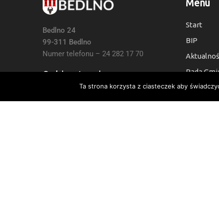
Menu
Start
Bedlno 24
BIP
99-311 Bedlno
Numer telefonu – 24 282 17 70
Aktualnoś
Rada Gmi
Godziny otwarcia:
Ta strona korzysta z ciasteczek aby świadczy
Kontakt
7:30 do 15:30, Sb i Nie: Nieczynne
Deklaracj
Numer Konta Bankowego:
24 9021 0008 0010 6454 2000 0003