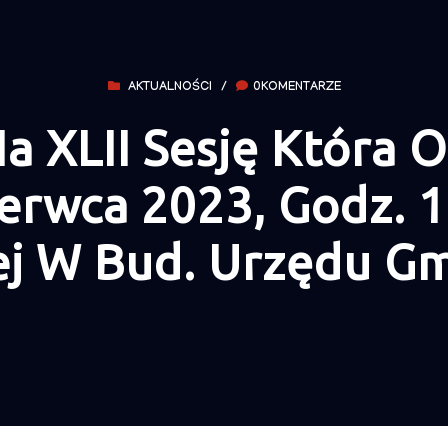
AKTUALNOŚCI
/
0KOMENTARZE
a XLII Sesję Która 
erwca 2023, Godz. 1
ej W Bud. Urzędu Gm