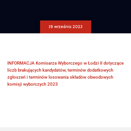
19 września 2023
INFORMACJA Komisarza Wyborczego w Łodzi II dotyczące
liczb brakujących kandydatów, terminów dodatkowych
zgłoszeń i terminów losowania składów obwodowych
komisji wyborczych 2023