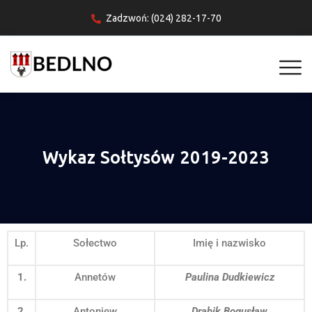
Zadzwoń: (024) 282-17-70
Wykaz Sołtysów 2019-2023
Lp.
Sołectwo
Imię i nazwisko
1.
Annetów
Paulina Dudkiewicz
2.
Antoniew
Drabik Bogusław