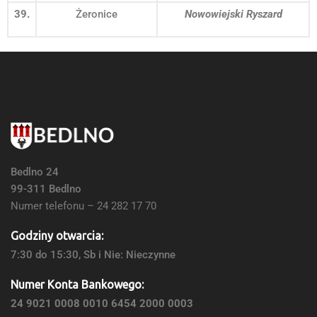
39.
Żeronice
Nowowiejski Ryszard
Bedlno 24
99-311 Bedlno
Numer telefonu – 24 282 17 70
Godziny otwarcia:
7:30 do 15:30, Sb i Nie: Nieczynne
Numer Konta Bankowego:
24 9021 0008 0010 6454 2000 0003