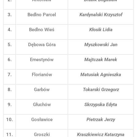
3.
Bedlno Parcel
Kardynalski Krzysztof
4.
Bedlno Wieś
Kłosik Lidia
5.
Dębowa Góra
Myszkowski Jan
6.
Ernestynów
Majtczak Marek
7.
Florianów
Matusiak Agnieszka
8.
Garbów
Tokarski Grzegorz
9.
Głuchów
Skrzypska Edyta
10.
Gosławice
Pietrzak Jerzy
11.
Groszki
Kraszkiewicz Katarzyna