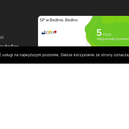
ci
ny Bedlno
ć usługi na najwyższym poziomie. Dalsze korzystanie ze strony oznacza,
a dostępności