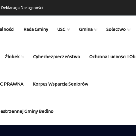
Deklaracja Dostępności
alności
Rada Gminy
USC
Gmina
Sołectwo
Żłobek
Cyberbezpieczeństwo
Ochrona Ludności I Ob
OC PRAWNA
Korpus Wsparcia Seniorów
zestrzennej Gminy Bedlno