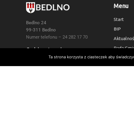
Menu
Start
Bedlno 24
BIP
99-311 Bedlno
Numer telefonu – 24 282 17 70
Aktualnoś
Rada Gmi
Godziny otwarcia:
Ta strona korzysta z ciasteczek aby świadczy
Kontakt
7:30 do 15:30, Sb i Nie: Nieczynne
Deklaracj
Numer Konta Bankowego:
24 9021 0008 0010 6454 2000 0003