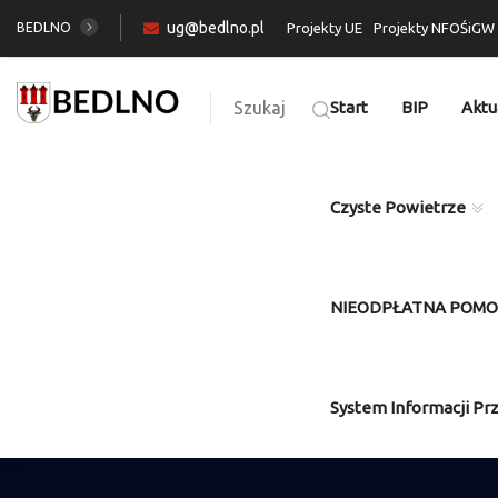
ug@bedlno.pl
BEDLNO
Projekty UE
Projekty NFOŚiGW
Szukaj
Start
BIP
Aktu
Czyste Powietrze
NIEODPŁATNA POM
System Informacji Pr