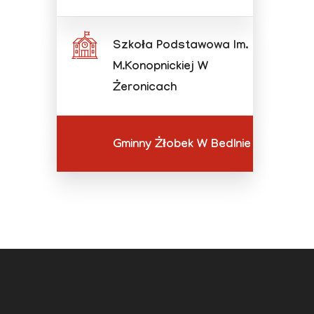
Szkoła Podstawowa Im.
M.Konopnickiej W
Żeronicach
Gminny Żłobek W Bedlnie