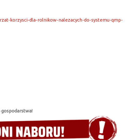
zat-korzysci-dla-rolnikow-nalezacych-do-systemu-qmp-
o gospodarstwa!