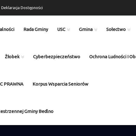
Deklaracja Dostępności
alności
Rada Gminy
USC
Gmina
Sołectwo
Żłobek
Cyberbezpieczeństwo
Ochrona Ludności I Ob
OC PRAWNA
Korpus Wsparcia Seniorów
zestrzennej Gminy Bedlno