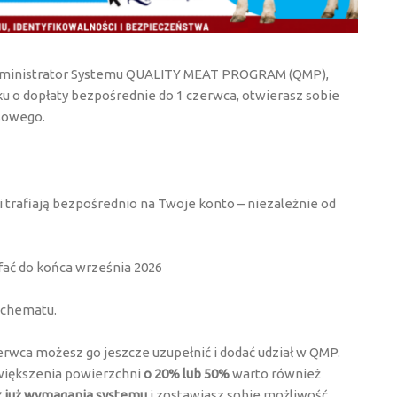
administrator Systemu QUALITY MEAT PROGRAM (QMP),
ku o dopłaty bezpośrednie do 1 czerwca, otwierasz sobie
sowego.
ki trafiają bezpośrednio na Twoje konto – niezależnie od
fać do końca września 2026
schematu.
rwca możesz go jeszcze uzupełnić i dodać udział w QMP.
zwiększenia powierzchni
o 20% lub 50%
warto również
z już wymagania systemu
i zostawiasz sobie możliwość