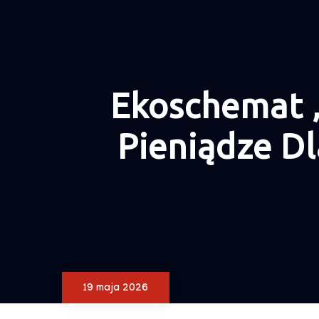
Ekoschemat 
Pieniądze D
19 maja 2026