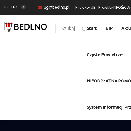
ug@bedlno.pl
BEDLNO
Projekty UE
Projekty NFOŚiGW
Szukaj
Start
BIP
Aktu
Czyste Powietrze
NIEODPŁATNA POM
System Informacji Pr