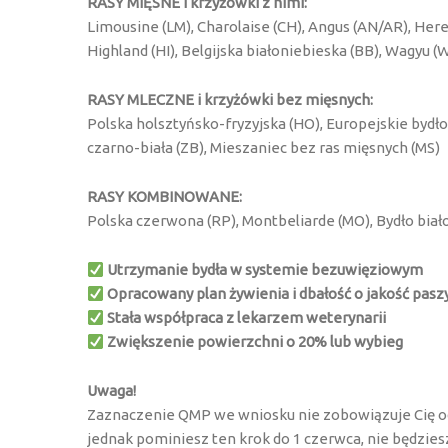
RASY MIĘSNE i krzyżówki z nimi:
Limousine (LM), Charolaise (CH), Angus (AN/AR), Heref
Highland (HI), Belgijska białoniebieska (BB), Wagyu 
RASY MLECZNE i krzyżówki bez mięsnych:
Polska holsztyńsko-fryzyjska (HO), Europejskie bydł
czarno-biała (ZB), Mieszaniec bez ras mięsnych (MS)
RASY KOMBINOWANE:
Polska czerwona (RP), Montbeliarde (MO), Bydło biał
Utrzymanie bydła w systemie bezuwięziowym
Opracowany plan żywienia i dbałość o jakość pasz
Stała współpraca z lekarzem weterynarii
Zwiększenie powierzchni o 20% lub wybieg
Uwaga!
Zaznaczenie QMP we wniosku nie zobowiązuje Cię od r
jednak pominiesz ten krok do 1 czerwca, nie będzies