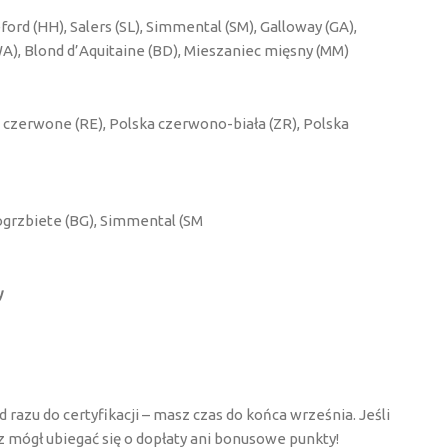
ord (HH), Salers (SL), Simmental (SM), Galloway (GA),
(WA), Blond d’Aquitaine (BD), Mieszaniec mięsny (MM)
o czerwone (RE), Polska czerwono-biała (ZR), Polska
ogrzbiete (BG), Simmental (SM
y
azu do certyfikacji – masz czas do końca września. Jeśli
z mógł ubiegać się o dopłaty ani bonusowe punkty!