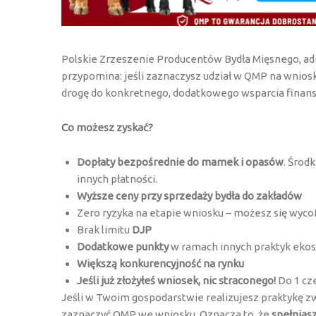
Polskie Zrzeszenie Producentów Bydła Mięsnego, 
przypomina: jeśli zaznaczysz udział w QMP na wnios
drogę do konkretnego, dodatkowego wsparcia finan
Co możesz zyskać?
Dopłaty bezpośrednie do mamek i opasów
. Środ
innych płatności.
Wyższe ceny przy sprzedaży bydła do zakładów
Zero ryzyka na etapie wniosku – możesz się wyco
Brak limitu
DJP
Dodatkowe punkty
w ramach innych praktyk eko
Większą konkurencyjność na rynku
Jeśli już złożyłeś wniosek, nic straconego!
Do 1 cze
Jeśli w Twoim gospodarstwie realizujesz praktykę 
zaznaczyć QMP we wniosku. Oznacza to, że
spełnias