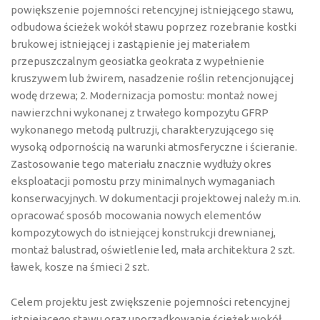
powiększenie pojemności retencyjnej istniejącego stawu,
odbudowa ścieżek wokół stawu poprzez rozebranie kostki
brukowej istniejącej i zastąpienie jej materiałem
przepuszczalnym geosiatka geokrata z wypełnienie
kruszywem lub żwirem, nasadzenie roślin retencjonującej
wodę drzewa; 2. Modernizacja pomostu: montaż nowej
nawierzchni wykonanej z trwałego kompozytu GFRP
wykonanego metodą pultruzji, charakteryzującego się
wysoką odpornością na warunki atmosferyczne i ścieranie.
Zastosowanie tego materiału znacznie wydłuży okres
eksploatacji pomostu przy minimalnych wymaganiach
konserwacyjnych. W dokumentacji projektowej należy m.in.
opracować sposób mocowania nowych elementów
kompozytowych do istniejącej konstrukcji drewnianej,
montaż balustrad, oświetlenie led, mała architektura 2 szt.
ławek, kosze na śmieci 2 szt.
Celem projektu jest zwiększenie pojemności retencyjnej
istniejącego stawu oraz uporządkowanie ścieżek wokół