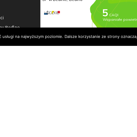
ci
ny Bedlno
ć usługi na najwyższym poziomie. Dalsze korzystanie ze strony oznacza,
a dostępności