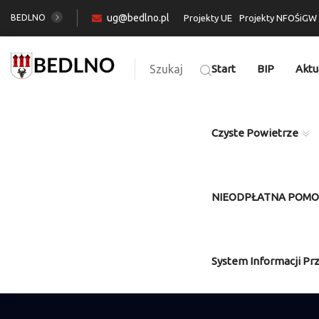
ug@bedlno.pl
BEDLNO
Projekty UE
Projekty NFOŚiGW
Szukaj
Start
BIP
Aktu
Czyste Powietrze
NIEODPŁATNA POM
System Informacji Pr