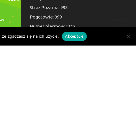
Straż Pożarna: 998
Pogotowie: 999
Numer Alarmowy: 112
 że zgadzasz się na ich użycie.
Akceptuje