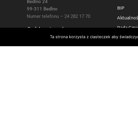
Bedlno 24
BIP
99-311 Bedlno
Numer telefonu – 24 282 17 70
Aktualnoś
Rada Gmi
Godziny otwarcia:
Ta strona korzysta z ciasteczek aby świadczy
Kontakt
7:30 do 15:30, Sb i Nie: Nieczynne
Deklaracj
Numer Konta Bankowego:
24 9021 0008 0010 6454 2000 0003