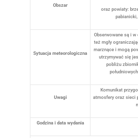
Obszar
oraz powiaty: brze
pabianicki,
Obserwowane są i w 
też mgły ograniczaj
marznące i mogą po
Sytuacja meteorologiczna
utrzymywać się jes
pobliżu zbiorn
południowych
Komunikat przygo
Uwagi
atmosfery oraz sieci
m
Godzina i data wydania