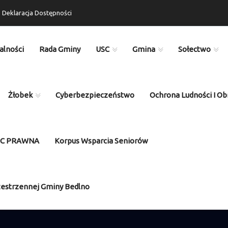
Deklaracja Dostępności
alności
Rada Gminy
USC
Gmina
Sołectwo
Żłobek
Cyberbezpieczeństwo
Ochrona Ludności I Ob
OC PRAWNA
Korpus Wsparcia Seniorów
zestrzennej Gminy Bedlno