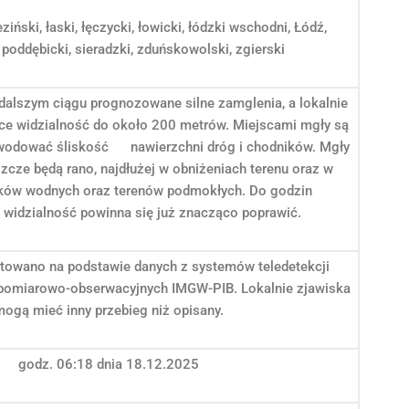
ziński, łaski, łęczycki, łowicki, łódzki wschodni, Łódź,
 poddębicki, sieradzki, zduńskowolski, zgierski
dalszym ciągu prognozowane silne zamglenia, a lokalnie
ące widzialność do około 200 metrów. Miejscami mgły są
wodować śliskość nawierzchni dróg i chodników. Mgły
zcze będą rano, najdłużej w obniżeniach terenu oraz w
ików wodnych oraz terenów podmokłych. Do godzin
 widzialność powinna się już znacząco poprawić.
towano na podstawie danych z systemów teledetekcji
 pomiarowo-obserwacyjnych IMGW-PIB. Lokalnie zjawiska
ogą mieć inny przebieg niż opisany.
godz. 06:18 dnia 18.12.2025