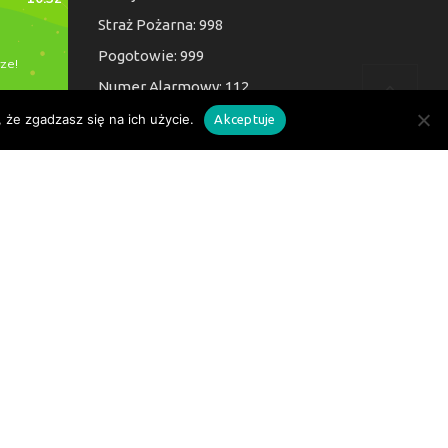
Straż Pożarna: 998
Pogotowie: 999
Numer Alarmowy: 112
 że zgadzasz się na ich użycie.
Akceptuje