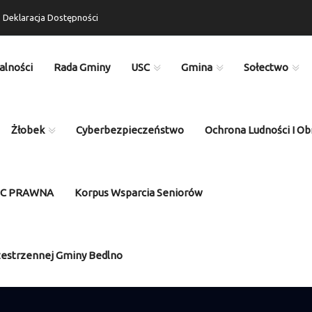
Deklaracja Dostępności
alności
Rada Gminy
USC
Gmina
Sołectwo
Żłobek
Cyberbezpieczeństwo
Ochrona Ludności I Ob
OC PRAWNA
Korpus Wsparcia Seniorów
zestrzennej Gminy Bedlno