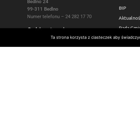
Bedlno 24
BIP
99-311 Bedlno
Numer telefonu – 24 282 17 70
Aktualnoś
Rada Gmi
Godziny otwarcia:
Ta strona korzysta z ciasteczek aby świadczy
Kontakt
7:30 do 15:30, Sb i Nie: Nieczynne
Deklaracj
Numer Konta Bankowego:
24 9021 0008 0010 6454 2000 0003