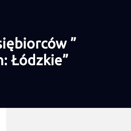
siębiorców ”
: Łódzkie”