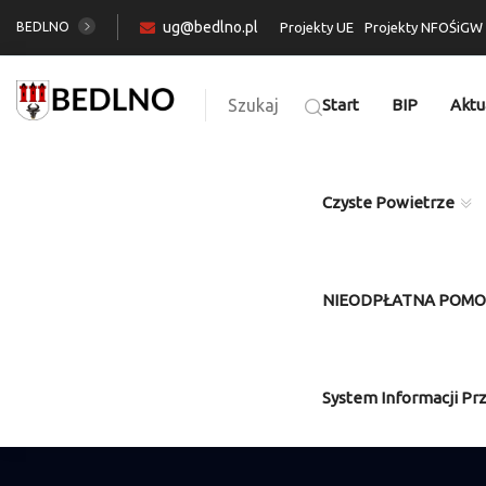
ug@bedlno.pl
BEDLNO
Projekty UE
Projekty NFOŚiGW
Szukaj
Start
BIP
Aktu
Czyste Powietrze
NIEODPŁATNA POM
System Informacji Pr