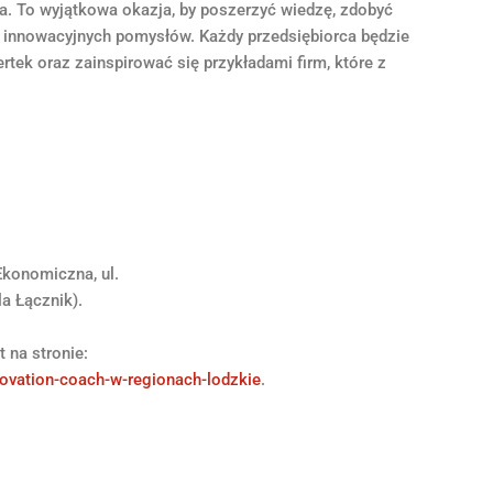
cia. To wyjątkowa okazja, by poszerzyć wiedzę, zdobyć
ji innowacyjnych pomysłów. Każdy przedsiębiorca będzie
tek oraz zainspirować się przykładami firm, które z
Ekonomiczna, ul.
a Łącznik).
 na stronie:
novation-coach-w-regionach-lodzkie
.