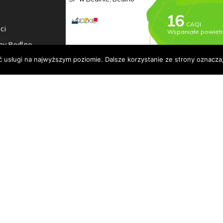
ci
ny Bedlno
ć usługi na najwyższym poziomie. Dalsze korzystanie ze strony oznacza,
a dostępności