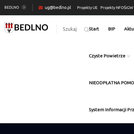
ug@bedlno.pl
BEDLNO
Projekty UE
Projekty NFOŚiGW
Szukaj
Start
BIP
Aktu
Czyste Powietrze
NIEODPŁATNA POM
System Informacji Pr