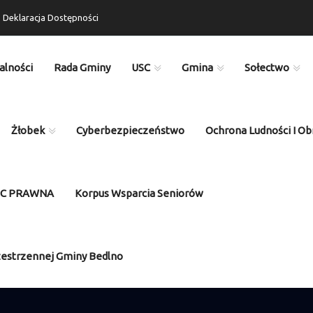
Deklaracja Dostępności
alności
Rada Gminy
USC
Gmina
Sołectwo
Żłobek
Cyberbezpieczeństwo
Ochrona Ludności I Ob
OC PRAWNA
Korpus Wsparcia Seniorów
zestrzennej Gminy Bedlno