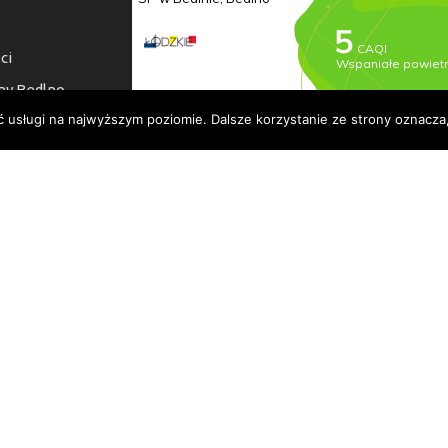
ci
ny Bedlno
ć usługi na najwyższym poziomie. Dalsze korzystanie ze strony oznacza,
a dostępności