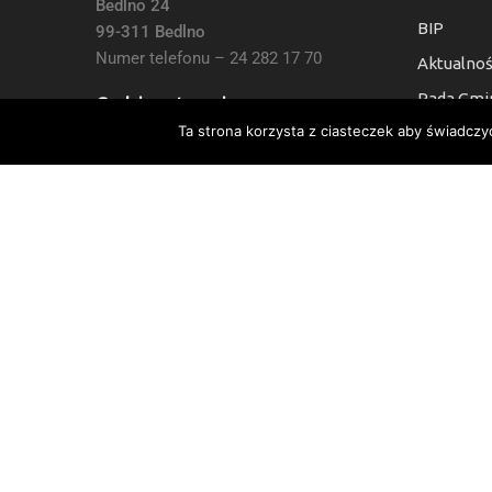
Bedlno 24
BIP
99-311 Bedlno
Numer telefonu – 24 282 17 70
Aktualnoś
Rada Gmi
Godziny otwarcia:
Ta strona korzysta z ciasteczek aby świadczy
Kontakt
7:30 do 15:30, Sb i Nie: Nieczynne
Deklaracj
Numer Konta Bankowego:
24 9021 0008 0010 6454 2000 0003