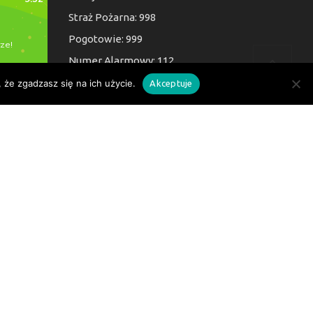
Straż Pożarna: 998
Pogotowie: 999
Numer Alarmowy: 112
 że zgadzasz się na ich użycie.
Akceptuje