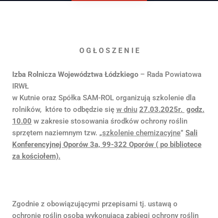
O G Ł O S Z E N I E
Izba Rolnicza Województwa Łódzkiego
– Rada Powiatowa
IRWŁ
w Kutnie oraz Spółka SAM-ROL organizują szkolenie dla
rolników, które to odbędzie się
w dniu
27.03.2025r.
godz.
10.00
w zakresie stosowania środków ochrony roślin
sprzętem naziemnym tzw. „
szkolenie chemizacyjne
”
Sali
Konferencyjnej Oporów 3a, 99-322 Oporów ( po bibliotece
za kościołem).
Zgodnie z obowiązującymi przepisami tj. ustawą o
ochronie roślin osoba wykonująca zabiegi ochrony roślin