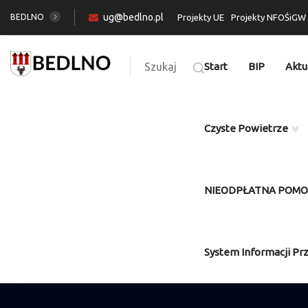
ug@bedlno.pl
BEDLNO
Projekty UE
Projekty NFOŚiGW
Szukaj
Start
BIP
Aktu
Czyste Powietrze
NIEODPŁATNA POM
System Informacji Pr