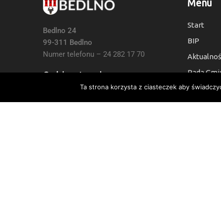
Menu
Start
Bedlno 24
BIP
99-311 Bedlno
Numer telefonu – 24 282 17 70
Aktualnoś
Rada Gmi
Godziny otwarcia:
Ta strona korzysta z ciasteczek aby świadczy
Kontakt
7:30 do 15:30, Sb i Nie: Nieczynne
Deklaracj
Numer Konta Bankowego:
24 9021 0008 0010 6454 2000 0003