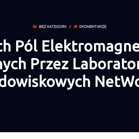
BEZ KATEGORII
/
0KOMENTARZE
h Pól Elektromagn
nych Przez Laborato
dowiskowych NetW