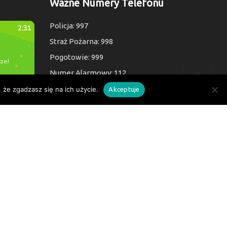
Ważne Numery Telefonu
Policja: 997
Straż Pożarna: 998
Pogotowie: 999
Numer Alarmowy: 112
 że zgadzasz się na ich użycie.
Akceptuje