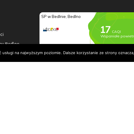
ci
ny Bedlno
ć usługi na najwyższym poziomie. Dalsze korzystanie ze strony oznacza,
a dostępności