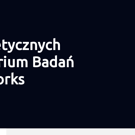
etycznych
rium Badań
orks