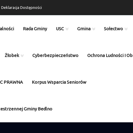
Deklaracja Dostępności
alności
Rada Gminy
USC
Gmina
Sołectwo
Żłobek
Cyberbezpieczeństwo
Ochrona Ludności I Ob
OC PRAWNA
Korpus Wsparcia Seniorów
zestrzennej Gminy Bedlno