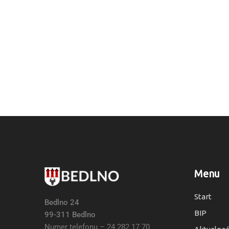
Menu
Start
Bedlno 24
BIP
99-311 Bedlno
Numer telefonu – 24 282 17 70