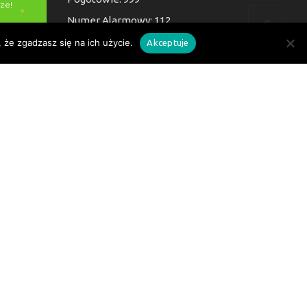
Numer Alarmowy: 112
 że zgadzasz się na ich użycie.
Akceptuje