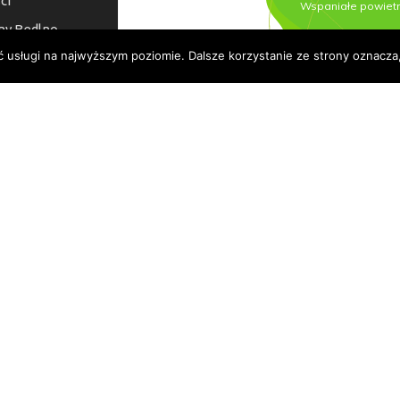
ci
ny Bedlno
ć usługi na najwyższym poziomie. Dalsze korzystanie ze strony oznacza,
a dostępności
© 2026 Urząd Gminy Bedlno.
Wszelkie prawa zastrzeżone.