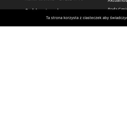
Aktualnoś
Rada Gmi
Godziny otwarcia:
Ta strona korzysta z ciasteczek aby świadczy
Kontakt
7:30 do 15:30, Sb i Nie: Nieczynne
Deklaracj
Numer Konta Bankowego:
24 9021 0008 0010 6454 2000 0003