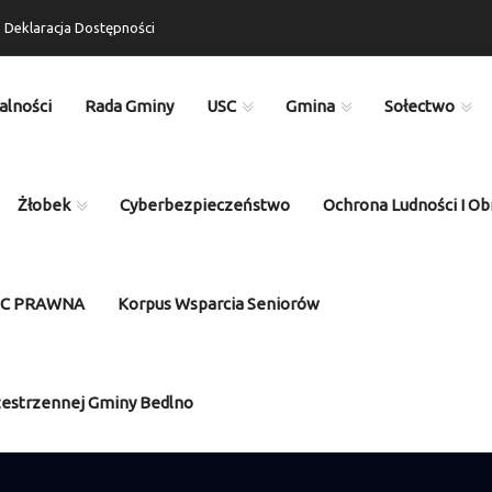
Deklaracja Dostępności
alności
Rada Gminy
USC
Gmina
Sołectwo
Żłobek
Cyberbezpieczeństwo
Ochrona Ludności I Ob
OC PRAWNA
Korpus Wsparcia Seniorów
zestrzennej Gminy Bedlno