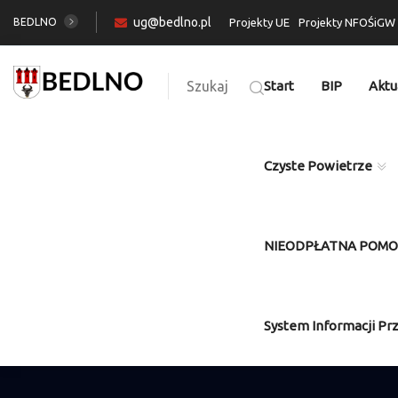
ug@bedlno.pl
BEDLNO
Projekty UE
Projekty NFOŚiGW
Szukaj
Start
BIP
Aktu
Czyste Powietrze
NIEODPŁATNA POM
System Informacji Pr