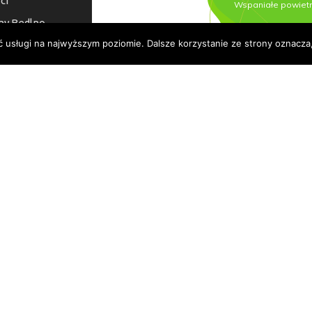
ci
ny Bedlno
ć usługi na najwyższym poziomie. Dalsze korzystanie ze strony oznacza,
a dostępności
© 2026 Urząd Gminy Bedlno.
Wszelkie prawa zastrzeżone.