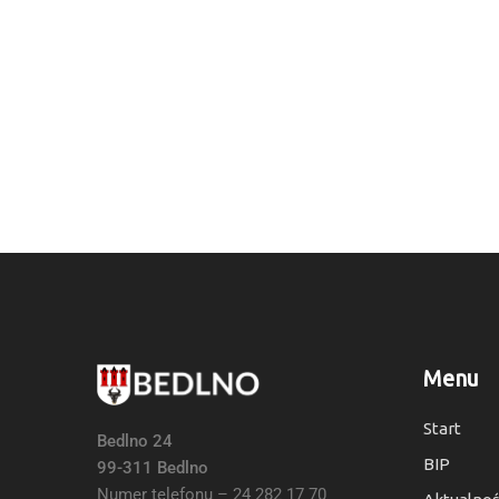
Menu
Start
Bedlno 24
BIP
99-311 Bedlno
Numer telefonu – 24 282 17 70