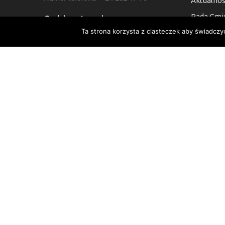
Aktualnoś
Rada Gmi
Godziny otwarcia:
Ta strona korzysta z ciasteczek aby świadczy
Kontakt
7:30 do 15:30, Sb i Nie: Nieczynne
Deklaracj
Numer Konta Bankowego:
24 9021 0008 0010 6454 2000 0003