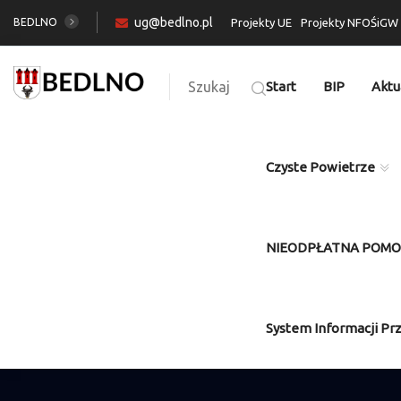
ug@bedlno.pl
BEDLNO
Projekty UE
Projekty NFOŚiGW
Szukaj
Start
BIP
Aktu
Czyste Powietrze
NIEODPŁATNA POM
System Informacji Pr