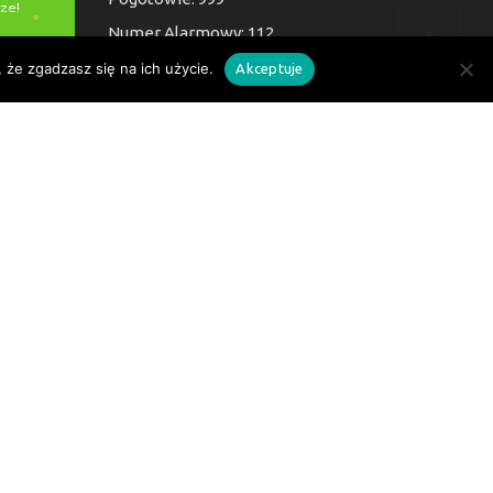
Numer Alarmowy: 112
 że zgadzasz się na ich użycie.
Akceptuje