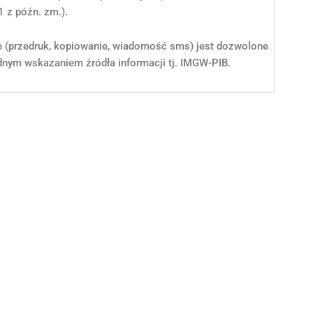
1 z późn. zm.).
e (przedruk, kopiowanie, wiadomość sms) jest dozwolone
nym wskazaniem źródła informacji tj. IMGW-PIB.