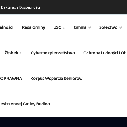
Deklaracja Dostępności
alności
Rada Gminy
USC
Gmina
Sołectwo
Żłobek
Cyberbezpieczeństwo
Ochrona Ludności I Ob
OC PRAWNA
Korpus Wsparcia Seniorów
zestrzennej Gminy Bedlno