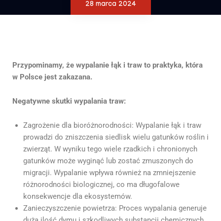
28 marca 2024
Przypominamy, że wypalanie łąk i traw to praktyka, która
w Polsce jest zakazana.
Negatywne skutki wypalania traw:
Zagrożenie dla bioróżnorodności: Wypalanie łąk i traw
prowadzi do zniszczenia siedlisk wielu gatunków roślin i
zwierząt. W wyniku tego wiele rzadkich i chronionych
gatunków może wyginąć lub zostać zmuszonych do
migracji. Wypalanie wpływa również na zmniejszenie
różnorodności biologicznej, co ma długofalowe
konsekwencje dla ekosystemów.
Zanieczyszczenie powietrza: Proces wypalania generuje
dużą ilość dymu i szkodliwych substancji chemicznych,