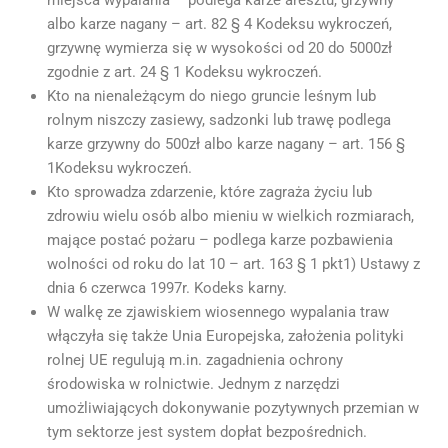
miejsca wypalania – podlega karze aresztu, grzywny
albo karze nagany – art. 82 § 4 Kodeksu wykroczeń,
grzywnę wymierza się w wysokości od 20 do 5000zł
zgodnie z art. 24 § 1 Kodeksu wykroczeń.
Kto na nienależącym do niego gruncie leśnym lub
rolnym niszczy zasiewy, sadzonki lub trawę podlega
karze grzywny do 500zł albo karze nagany – art. 156 §
1Kodeksu wykroczeń.
Kto sprowadza zdarzenie, które zagraża życiu lub
zdrowiu wielu osób albo mieniu w wielkich rozmiarach,
mające postać pożaru – podlega karze pozbawienia
wolności od roku do lat 10 – art. 163 § 1 pkt1) Ustawy z
dnia 6 czerwca 1997r. Kodeks karny.
W walkę ze zjawiskiem wiosennego wypalania traw
włączyła się także Unia Europejska, założenia polityki
rolnej UE regulują m.in. zagadnienia ochrony
środowiska w rolnictwie. Jednym z narzędzi
umożliwiających dokonywanie pozytywnych przemian w
tym sektorze jest system dopłat bezpośrednich.