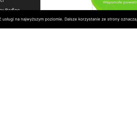
ci
ny Bedlno
ć usługi na najwyższym poziomie. Dalsze korzystanie ze strony oznacza,
a dostępności
© 2026 Urząd Gminy Bedlno.
Wszelkie prawa zastrzeżone.