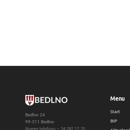
Menu
Start
Bedlno 24
BIP
99-311 Bedlno
Numer telefonu – 24 282 17 70