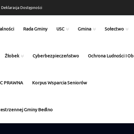
Deklaracja Dostępności
alności
Rada Gminy
USC
Gmina
Sołectwo
Żłobek
Cyberbezpieczeństwo
Ochrona Ludności I Ob
OC PRAWNA
Korpus Wsparcia Seniorów
zestrzennej Gminy Bedlno