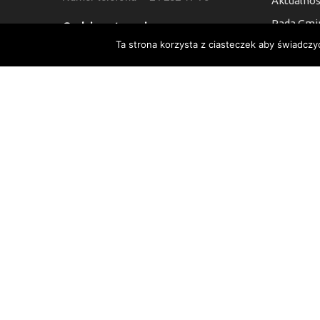
Aktualnoś
Rada Gmi
Godziny otwarcia:
Ta strona korzysta z ciasteczek aby świadczy
Kontakt
7:30 do 15:30, Sb i Nie: Nieczynne
Deklaracj
Numer Konta Bankowego:
24 9021 0008 0010 6454 2000 0003