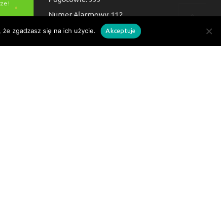
Numer Alarmowy: 112
 że zgadzasz się na ich użycie.
Akceptuje