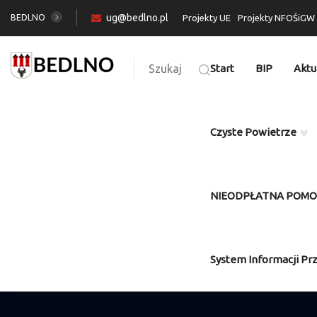
ug@bedlno.pl
BEDLNO
Projekty UE
Projekty NFOŚiGW
Szukaj
Start
BIP
Aktu
Czyste Powietrze
NIEODPŁATNA POM
System Informacji Pr