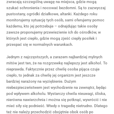
zwracają szczególną uwagę na miejsca, gdzie mogą
szukać schronienia i nocować bezdomni. Są to zazwyczaj
pustostany, ogródki działkowe, altanki. Każdego roku
monitorujemy sytuację tych osób, sami oferujemy pomoc
każdemu, kto jej potrzebuje – odnajdując takie osoby
zawsze proponujemy przewiezienie ich do ośrodków, w
których jest ciepło, gdzie mogą zjeść ciepły posiłek i
przespać się w normalnych warunkach.
Jednym z najczęstszych, a zarazem najbardziej mylnych
mitów jest ten, że na rozgrzewkę najlepszy jest alkohol. To
nieprawda. Faktycznie przez chwilę osoba pijąca czuje
ciepło, to jednak za chwilę jej organizm jest jeszcze
bardziej narażony na wyziębienie. Dużym
niebezpieczeństwem jest wychodzenie na zewnątrz, będąc
pod wpływem alkoholu. Wystarczy chwila nieuwagi, śliska,
nierówna nawierzchnia i można się potknąć, wywrócić i nie
mieć siły się podnieść. Wtedy o tragedię nietrudno. Dlatego
też nie należy przechodzić obojętnie obok osób po