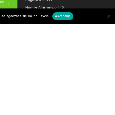
Numer Alarmowy: 112
 że zgadzasz się na ich użycie.
Akceptuje