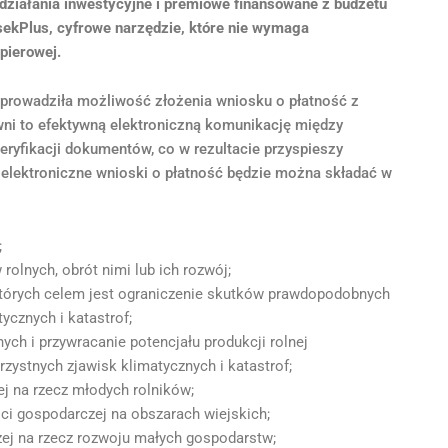
działania inwestycyjne i premiowe finansowane z budżetu
sekPlus, cyfrowe narzędzie, które nie wymaga
pierowej.
 wprowadziła możliwość złożenia wniosku o płatność z
i to efektywną elektroniczną komunikację między
eryfikacji dokumentów, co w rezultacie przyspieszy
 elektroniczne wnioski o płatność będzie można składać w
;
rolnych, obrót nimi lub ich rozwój;
których celem jest ograniczenie skutków prawdopodobnych
ycznych i katastrof;
ych i przywracanie potencjału produkcji rolnej
zystnych zjawisk klimatycznych i katastrof;
j na rzecz młodych rolników;
ci gospodarczej na obszarach wiejskich;
ej na rzecz rozwoju małych gospodarstw;