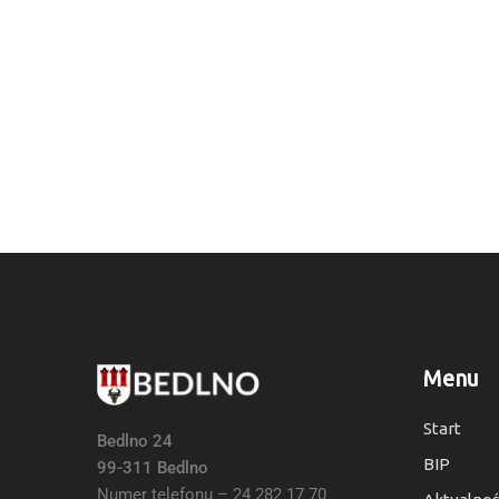
Menu
Start
Bedlno 24
BIP
99-311 Bedlno
Numer telefonu – 24 282 17 70