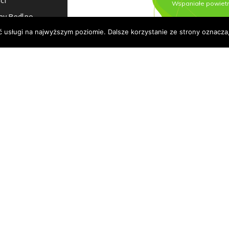
ci
ny Bedlno
ć usługi na najwyższym poziomie. Dalsze korzystanie ze strony oznacza,
a dostępności
© 2026 Urząd Gminy Bedlno.
Wszelkie prawa zastrzeżone.