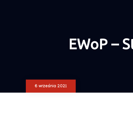
EWoP – S
6 września 2021