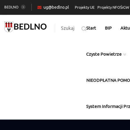
ug@bedlno.pl
BEDLNO
Projekty UE
Projekty NFOŚiGW
Szukaj
Start
BIP
Aktu
Czyste Powietrze
NIEODPŁATNA POM
System Informacji Pr