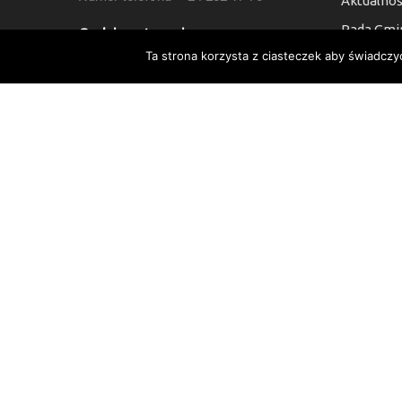
Aktualnoś
Rada Gmi
Godziny otwarcia:
Ta strona korzysta z ciasteczek aby świadczy
Kontakt
7:30 do 15:30, Sb i Nie: Nieczynne
Deklaracj
Numer Konta Bankowego:
24 9021 0008 0010 6454 2000 0003