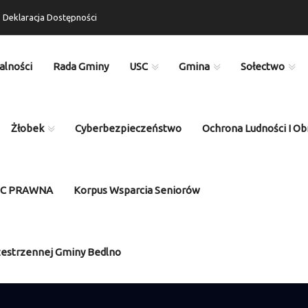
Deklaracja Dostępności
alności
Rada Gminy
USC
Gmina
Sołectwo
Żłobek
Cyberbezpieczeństwo
Ochrona Ludności I Ob
OC PRAWNA
Korpus Wsparcia Seniorów
zestrzennej Gminy Bedlno