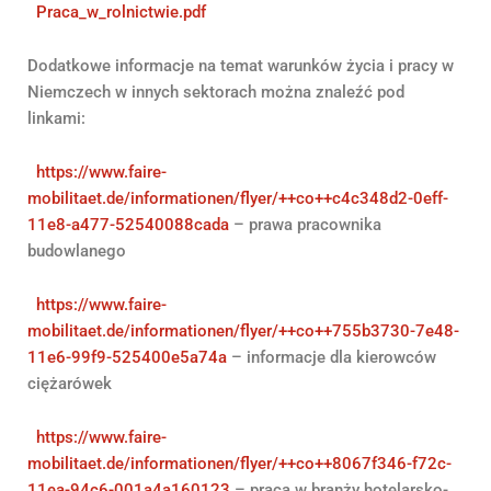
Praca_w_rolnictwie.pdf
Dodatkowe informacje na temat warunków życia i pracy w
Niemczech w innych sektorach można znaleźć pod
linkami:
https://www.faire-
mobilitaet.de/informationen/flyer/++co++c4c348d2-0eff-
11e8-a477-52540088cada
– prawa pracownika
budowlanego
https://www.faire-
mobilitaet.de/informationen/flyer/++co++755b3730-7e48-
11e6-99f9-525400e5a74a
– informacje dla kierowców
ciężarówek
https://www.faire-
mobilitaet.de/informationen/flyer/++co++8067f346-f72c-
11ea-94c6-001a4a160123
– praca w branży hotelarsko-