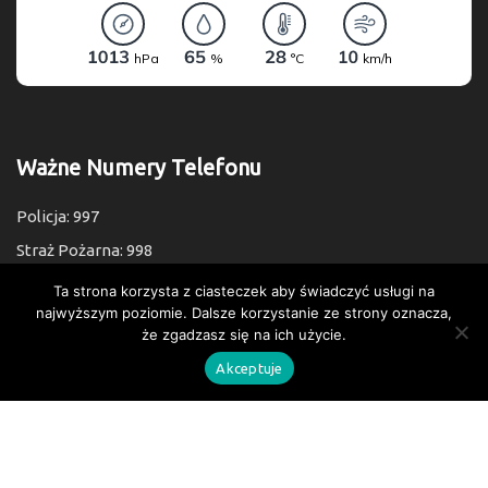
Ważne Numery Telefonu
Policja: 997
Straż Pożarna: 998
Pogotowie: 999
Ta strona korzysta z ciasteczek aby świadczyć usługi na
najwyższym poziomie. Dalsze korzystanie ze strony oznacza,
Numer Alarmowy: 112
że zgadzasz się na ich użycie.
Akceptuje
© 2026 Urząd Gminy Bedlno.
Wszelkie prawa zastrzeżone.