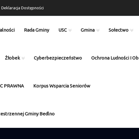
Deklaracja Dostępności
alności
Rada Gminy
USC
Gmina
Sołectwo
Żłobek
Cyberbezpieczeństwo
Ochrona Ludności I Ob
OC PRAWNA
Korpus Wsparcia Seniorów
zestrzennej Gminy Bedlno