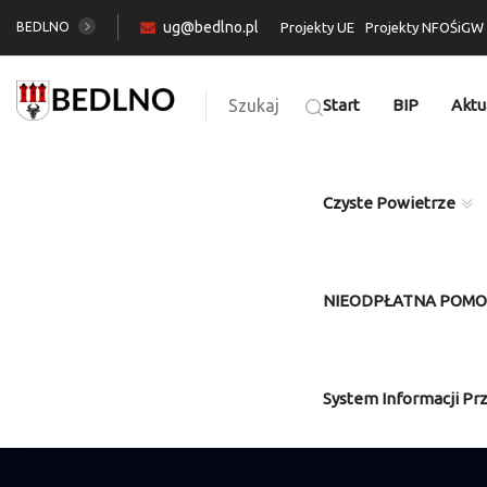
ug@bedlno.pl
BEDLNO
Projekty UE
Projekty NFOŚiGW
Szukaj
Start
BIP
Aktu
Czyste Powietrze
NIEODPŁATNA POM
System Informacji Pr