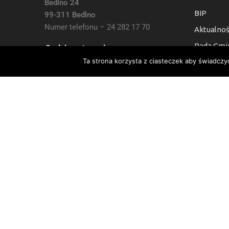
Bedlno 24
BIP
99-311 Bedlno
Numer telefonu – 24 282 17 70
Aktualnoś
Rada Gmi
Godziny otwarcia:
Ta strona korzysta z ciasteczek aby świadczy
Kontakt
7:30 do 15:30, Sb i Nie: Nieczynne
Deklaracj
Numer Konta Bankowego:
24 9021 0008 0010 6454 2000 0003