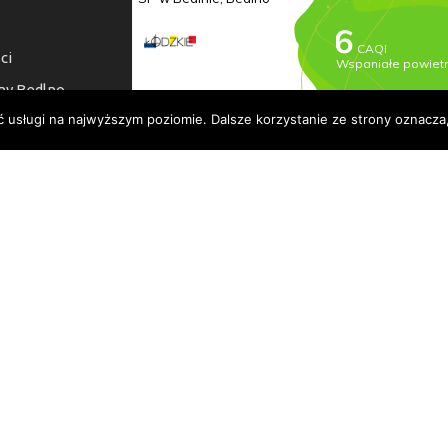
ci
ny Bedlno
ć usługi na najwyższym poziomie. Dalsze korzystanie ze strony oznacza,
a dostępności