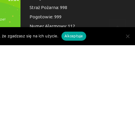
Straż Pożarna: 998
Pogotowie: 999
Numer Alarmowy: 112
 że zgadzasz się na ich użycie.
Akceptuje